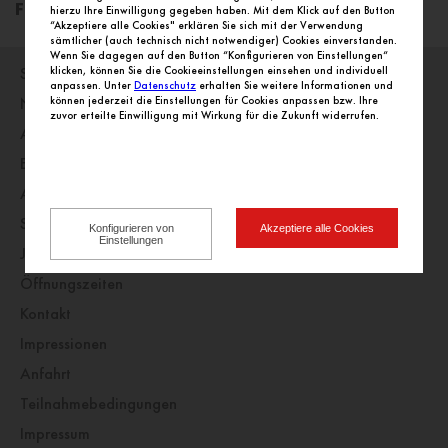
Freunde, schön dass Ihr hier seid!
hierzu Ihre Einwilligung gegeben haben. Mit dem Klick auf den Button
“Akzeptiere alle Cookies" erklären Sie sich mit der Verwendung
sämtlicher (auch technisch nicht notwendiger) Cookies einverstanden.
Wenn Sie dagegen auf den Button “Konfigurieren von Einstellungen“
klicken, können Sie die Cookieeinstellungen einsehen und individuell
Startseite
anpassen. Unter
Datenschutz
erhalten Sie weitere Informationen und
können jederzeit die Einstellungen für Cookies anpassen bzw. Ihre
Nachrichten
zuvor erteilte Einwilligung mit Wirkung für die Zukunft widerrufen.
Angebote
Einkaufswelt
Alle Geschäfte alphabetisch
Service
Konfigurieren von
Akzeptiere alle Cookies
Einstellungen
Jobs
Öffnungszeiten
Kontakt
Impressionen
Anfahrt
Teilnahmebedingungen
Impressum